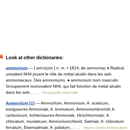
Look at other dictionaries:
ammonium
— [ amɔnjɔm ] n. m. • 1814; de ammoniac ♦ Radical
univalent NH4 jouant le rôle de métal alcalin dans les sels
ammoniacaux. Des ammoniums. ● ammonium nom masculin
Groupement monovalent NH4, qui fait fonction de métal alcalin
dans les sels… …
Encyclopédie Universelle
Ammonĭum [1]
— Ammonĭum, Ammonium; A. aceticum,
essigsaures Ammoniak; A. bromatum, Ammoniumbromid; A.
carbonicum, kohlensaures Ammoniak, Hirschhornsalz; A.
chloratum, muriaticum, Ammoniumchlorid, Salmiak; A. chloratum
ferratum, Eisensalmiak; A. jodatum,… …
Meyers Großes Konversations-