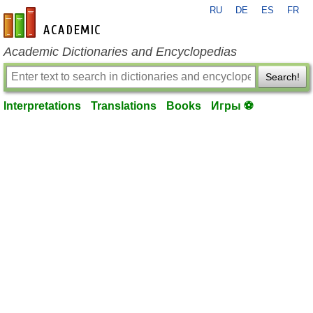
RU
DE
ES
FR
en-academic.com
Academic Dictionaries and Encyclopedias
Search!
Interpretations
Translations
Books
Игры ⚽