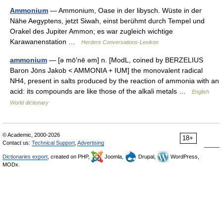
Ammonium
— Ammonium, Oase in der libysch. Wüste in der
Nähe Aegyptens, jetzt Siwah, einst berühmt durch Tempel und
Orakel des Jupiter Ammon; es war zugleich wichtige
Karawanenstation …
Herders Conversations-Lexikon
ammonium
— [ə mō′nē əm] n. [ModL, coined by BERZELIUS
Baron Jöns Jakob < AMMONIA + IUM] the monovalent radical
NH4, present in salts produced by the reaction of ammonia with an
acid: its compounds are like those of the alkali metals …
English
World dictionary
© Academic, 2000-2026
18+
Contact us:
Technical Support
,
Advertising
Dictionaries export
, created on PHP,
Joomla,
Drupal,
WordPress,
MODx.