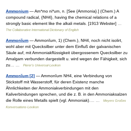
Ammonium
— Am*mo ni*um, n. [See {Ammonia}.] (Chem.) A
compound radical, {NH4}, having the chemical relations of a
strongly basic element like the alkali metals. [1913 Webster] …
The Collaborative International Dictionary of English
Ammonĭum
— Ammonĭum, 1) (Chem.), NH4, noch nicht isolirt,
wohl aber mit Quecksilber unter dem Einfluß der galvanischen
Säule auf, mit Ammoniakflüssigkeit übergossenem Quecksilber zu
Amalgam verbunden dargestellt u. wird wegen der Fähigkeit, sich
zu… …
Pierer's Universal-Lexikon
Ammonĭum [2]
— Ammonĭum NH4, eine Verbindung von
Stickstoff mit Wasserstoff, für deren Existenz manche
Ähnlichkeiten der Ammoniakverbindungen mit den
Kaliverbindungen sprechen, und die z. B. in den Ammoniaksalzen
die Rolle eines Metalls spielt (vgl. Ammoniak).… …
Meyers Großes
Konversations-Lexikon